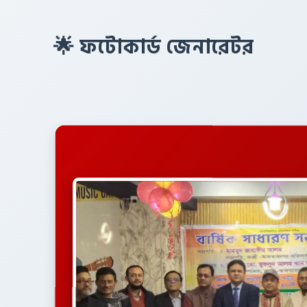
🌟 ফটোকার্ড জেনারেটর