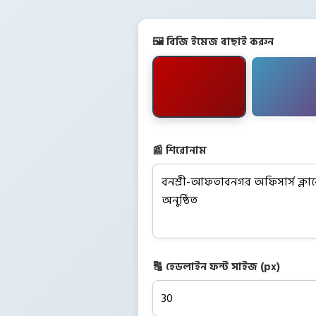
🖼️ বিজি ইমেজ বাছাই করুন
📰 শিরোনাম
🔠 হেডলাইন ফন্ট সাইজ (px)