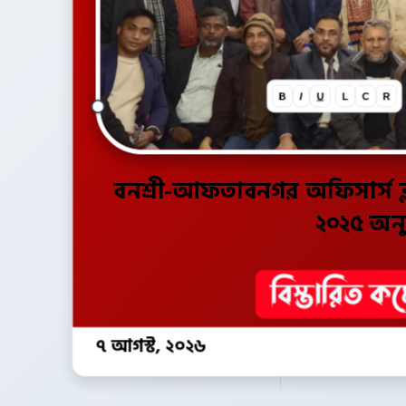
B
I
U
L
C
R
বনশ্রী-আফতাবনগর অফিসার্স ক্
২০২৫ অনুষ
৭ আগস্ট, ২০২৬