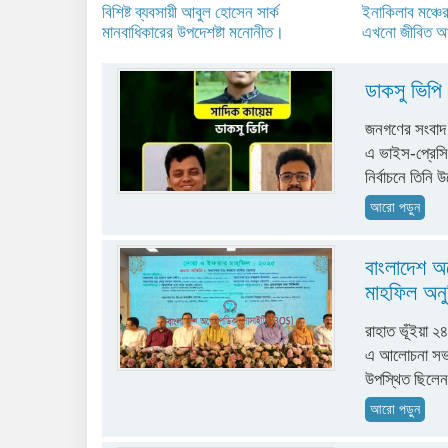
বিশিষ্ট ব্যবসায়ী আবুল হোসেন সার্ক
ইনাকিলাব মঞ্চের
মানবাধিকারের উপদেশষ্টা মনোনীত।
এখনো জীবিত আ
ডাকসু ভিপি 
জনগণের সংবাদ ড
এ ভাইস-প্রেসিড
নির্বাচনে তিনি
আরো পড়ুন
বাংলাদেশ 
মাহফিল অনু
রাহাত ভূঁইয়া ২
এ আলোচনা সভা 
উপস্থিত ছিলেন
আরো পড়ুন