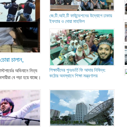
জে.টি.আই.টি ফাউন্ডেশনের উদ্যোগে ঢাকায়
ইফতার ও দোয়া মাহফিল
 চোরা চালান,
শিক্ষার্থীদের পুনঃভর্তি ফি আদায় নিষিদ্ধ:
োস্টগার্ডের অভিযানে নিত্য
কঠোর অবস্থানে শিক্ষা মন্ত্রণালয়
়ীরা বে পড়া হয়ে যাচ্ছে।