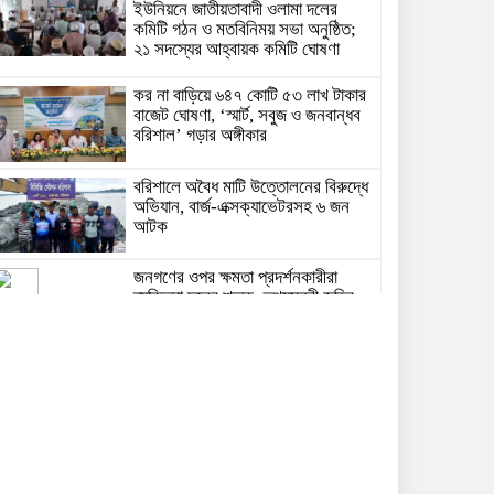
ইউনিয়নে জাতীয়তাবাদী ওলামা দলের
কমিটি গঠন ও মতবিনিময় সভা অনুষ্ঠিত;
২১ সদস্যের আহ্বায়ক কমিটি ঘোষণা
কর না বাড়িয়ে ৬৪৭ কোটি ৫৩ লাখ টাকার
বাজেট ঘোষণা, ‘স্মার্ট, সবুজ ও জনবান্ধব
বরিশাল’ গড়ার অঙ্গীকার
বরিশালে অবৈধ মাটি উত্তোলনের বিরুদ্ধে
অভিযান, বার্জ-এক্সক্যাভেটরসহ ৬ জন
আটক
জনগণের ওপর ক্ষমতা প্রদর্শনকারীরা
ব্যক্তিরা দলের শত্রু: তথ্যমন্ত্রী জহির
উদ্দিন স্বপন