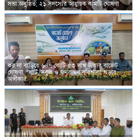
সভা অনুষ্ঠিত; ২১ সদস্যের আহ্বায়ক কমিটি ঘোষণা
কর না বাড়িয়ে ৬৪৭ কোটি ৫৩ লাখ টাকার বাজেট
ঘোষণা, ‘স্মার্ট, সবুজ ও জনবান্ধব বরিশাল’ গড়ার
অঙ্গীকার