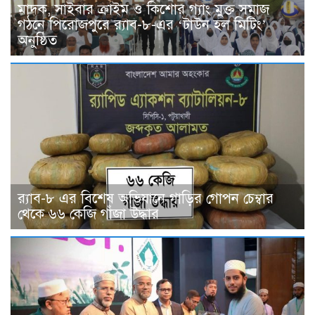
মাদক, সাইবার ক্রাইম ও কিশোর গ্যাং মুক্ত সমাজ
গঠনে পিরোজপুরে র‍্যাব-৮-এর ‘টাউন হল মিটিং’
অনুষ্ঠিত
র‍্যাব-৮ এর বিশেষ অভিযানে গাড়ির গোপন চেম্বার
থেকে ৬৬ কেজি গাঁজা উদ্ধার