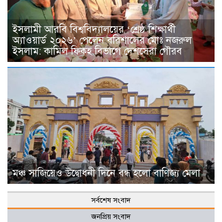
ইসলামী আরবি বিশ্ববিদ্যালয়ের ‘শ্রেষ্ঠ শিক্ষার্থী
অ্যাওয়ার্ড ২০২৬’ পেলেন বরিশালের মোঃ নজরুল
ইসলাম: কামিল ফিকহ বিভাগে দেশসেরা গৌরব
মঞ্চ সাজিয়েও উদ্বোধনী দিনে বন্ধ হলো বাণিজ্য মেলা
সর্বশেষ সংবাদ
জনপ্রিয় সংবাদ