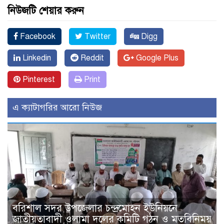
নিউজটি শেয়ার করুন
Facebook
Twitter
Digg
Linkedin
Reddit
Google Plus
Pinterest
Print
এ ক্যাটাগরির আরো নিউজ
বরিশাল সদর উপজেলার চন্দ্রমোহন ইউনিয়নে
জাতীয়তাবাদী ওলামা দলের কমিটি গঠন ও মতবিনিময়