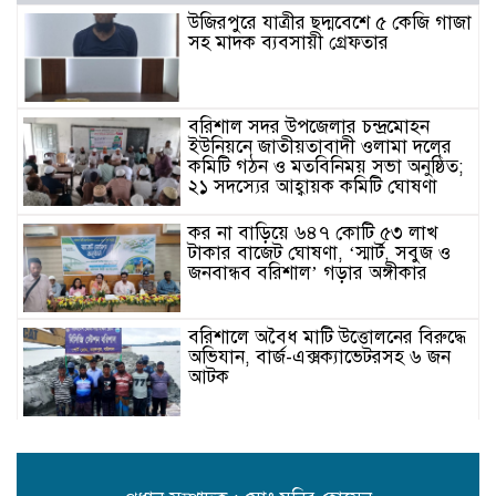
উজিরপুরে যাত্রীর ছদ্মবেশে ৫ কেজি গাজা
সহ মাদক ব্যবসায়ী গ্রেফতার
বরিশাল সদর উপজেলার চন্দ্রমোহন
ইউনিয়নে জাতীয়তাবাদী ওলামা দলের
কমিটি গঠন ও মতবিনিময় সভা অনুষ্ঠিত;
২১ সদস্যের আহ্বায়ক কমিটি ঘোষণা
কর না বাড়িয়ে ৬৪৭ কোটি ৫৩ লাখ
টাকার বাজেট ঘোষণা, ‘স্মার্ট, সবুজ ও
জনবান্ধব বরিশাল’ গড়ার অঙ্গীকার
বরিশালে অবৈধ মাটি উত্তোলনের বিরুদ্ধে
অভিযান, বার্জ-এক্সক্যাভেটরসহ ৬ জন
আটক
জনগণের ওপর ক্ষমতা প্রদর্শনকারীরা
ব্যক্তিরা দলের শত্রু: তথ্যমন্ত্রী জহির উদ্দিন
স্বপন