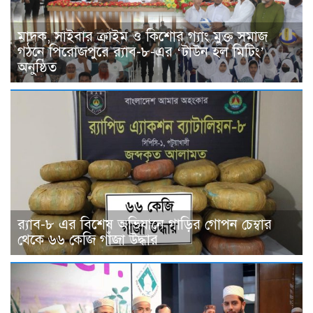
মাদক, সাইবার ক্রাইম ও কিশোর গ্যাং মুক্ত সমাজ
গঠনে পিরোজপুরে র‍্যাব-৮-এর ‘টাউন হল মিটিং’
অনুষ্ঠিত
র‍্যাব-৮ এর বিশেষ অভিযানে গাড়ির গোপন চেম্বার
থেকে ৬৬ কেজি গাঁজা উদ্ধার