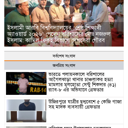
ইসলামী আরবি বিশ্ববিদ্যালয়ের ‘শ্রেষ্ঠ শিক্ষার্থী
অ্যাওয়ার্ড ২০২৬’ পেলেন বরিশালের মোঃ নজরুল
ইসলাম: কামিল ফিকহ বিভাগে দেশসেরা গৌরব
সর্বশেষ সংবাদ
জনপ্রিয় সংবাদ
ভারতে পলায়নকালে বরিশালের
আগৈলঝাড়া থানার চাঞ্চল্যকর হত্যা
মামলার মূলহোতা সেন্টু শিকদার (৪১)
র‍্যাব-৮ এর অভিযানে গ্রেফতার
উজিরপুরে যাত্রীর ছদ্মবেশে ৫ কেজি গাজা
সহ মাদক ব্যবসায়ী গ্রেফতার