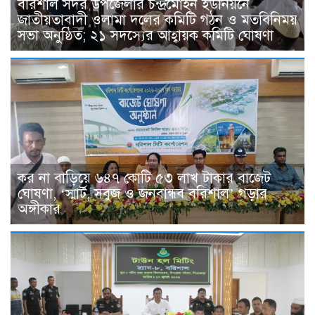
বরিশাল সদর উপজেলার চন্দ্রমোহন ইউনিয়নে
জাতীয়তাবাদী ওলামা দলের কমিটি গঠন ও মতবিনিময়
সভা অনুষ্ঠিত; ২১ সদস্যের আহ্বায়ক কমিটি ঘোষণা
কর না বাড়িয়ে ৬৪৭ কোটি ৫৩ লাখ টাকার বাজেট
ঘোষণা, ‘স্মার্ট, সবুজ ও জনবান্ধব বরিশাল’ গড়ার
অঙ্গীকার