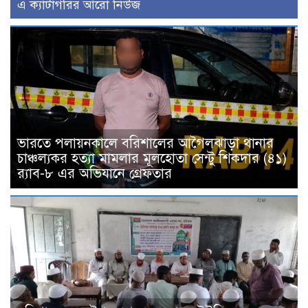
এ ক্যাটাগরির আরো নিউজ
ভারতে পলায়নকালে বরিশালের আগৈলঝাড়া থানার
চাঞ্চল্যকর হত্যা মামলার মূলহোতা সেন্টু শিকদার (৪১)
র‍্যাব-৮ এর অভিযানে গ্রেফতার