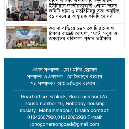
বরিশাল সদর উপজেলার চন্দ্রমোহন
ইউনিয়নে জাতীয়তাবাদী ওলামা দলের
কমিটি গঠন ও মতবিনিময় সভা অনুষ্ঠিত;
২১ সদস্যের আহ্বায়ক কমিটি ঘোষণা
কর না বাড়িয়ে ৬৪৭ কোটি ৫৩ লাখ
টাকার বাজেট ঘোষণা, ‘স্মার্ট, সবুজ ও
জনবান্ধব বরিশাল’ গড়ার অঙ্গীকার
বরিশালে অবৈধ মাটি উত্তোলনের বিরুদ্ধে
অভিযান, বার্জ-এক্সক্যাভেটরসহ ৬ জন
আটক
প্রধান সম্পাদক : মোঃ মনির হোসেন
সম্পাদক ও প্রকাশক : মো:মিরাজুর রহমান
জনগণের ওপর ক্ষমতা প্রদর্শনকারীরা
সহ-সম্পাদকঃ মোঃ আতিকুর রহমান ।
ব্যক্তিরা দলের শত্রু: তথ্যমন্ত্রী জহির উদ্দিন
স্বপন
Head office :B block, Road number 5/A,
house number 16, Nobodoy housing
মাদক, সাইবার ক্রাইম ও কিশোর গ্যাং
society, Mohammadpur, Dhaka contact:
মুক্ত সমাজ গঠনে পিরোজপুরে র‍্যাব-৮-
01843607900,01918006938 E-mail:
এর ‘টাউন হল মিটিং’ অনুষ্ঠিত
jonogonersongbad@gmail.com