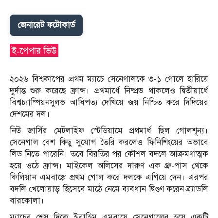
জেনারেট ফটোকার্ড
​২০২৬ বিশ্বকাপের প্রথম ম্যাচে সেনেগালকে ৩-১ গোলে হারিয়ে
দুর্দান্ত শুরু করেছে ফ্রান্স। প্রথমার্ধে নিষ্প্রভ থাকলেও দ্বিতীয়ার্ধে
বিশ্বচ্যাম্পিয়নসুলভ আধিপত্য দেখিয়ে জয় নিশ্চিত করে দিদিয়ের
দেশমের দল।
​নিউ জার্সির মেটলাইফ স্টেডিয়ামে প্রথমার্ধ ছিল গোলশূন্য।
সেনেগাল বেশ কিছু সুযোগ তৈরি করলেও ফিনিশিংয়ের অভাবে
লিড নিতে পারেনি। তবে বিরতির পর কৌশল বদলে আক্রমণাত্মক
হয়ে ওঠে ফ্রান্স। মাইকেল অলিসের দারুণ এক থ্রু-পাস থেকে
কিলিয়ান এমবাপ্পে প্রথম গোল করে দলকে এগিয়ে দেন। এরপর
বদলি খেলোয়াড় হিসেবে মাঠে নেমে ব্যবধান দ্বিগুণ করেন ব্র্যাডলি
বারকোলা।
​ম্যাচের শেষ দিকে ইব্রাহিম এমবায়ে সেনেগালের হয়ে একটি