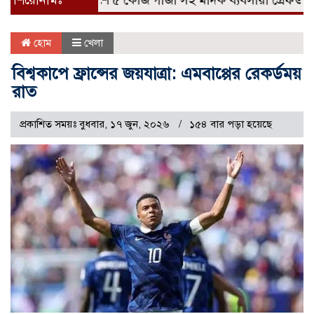
 যাত্রীর ছদ্মবেশে ৫ কেজি গাজা সহ মাদক ব্যবসায়ী গ্রেফতার
শিরোনামঃ
বর
হোম
খেলা
বিশ্বকাপে ফ্রান্সের জয়যাত্রা: এমবাপ্পের রেকর্ডময়
রাত
প্রকাশিত সময়ঃ বুধবার, ১৭ জুন, ২০২৬
১৫৪ বার পড়া হয়েছে