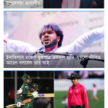
উপদেশষ্টা মনোনীত।
ইনাকিলাব মঞ্চের মুখপাত্র ওসমান হাদি এখনো জীবিত
আছেন বললেন তার ভাই