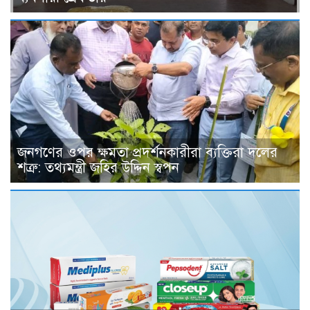
জনগণের ওপর ক্ষমতা প্রদর্শনকারীরা ব্যক্তিরা দলের
শত্রু: তথ্যমন্ত্রী জহির উদ্দিন স্বপন