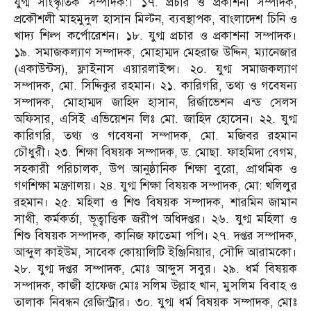
যুগ্ম সাংস্কৃতিক সম্পাদক:। ১৭. প্রচার ও প্রকাশনা সম্পাদক,
প্রকৌশলী মাহমুদুল হাসান মিল্টন, ব্যবস্থাপক, বাংলাদেশ চিনি ও
খাদ্য শিল্প কর্পোরেশন। ১৮. যুগ্ম প্রচার ও প্রকাশনা সম্পাদক।
১৯. সমাজকল্যাণ সম্পাদক, মোহাম্মদ মেহরাজ উদ্দিন, ম্যানেজার
(একাউন্টস), ফ্লাইনাস এয়ারলাইন্স। ২০. যুগ্ম সমাজকল্যাণ
সম্পাদক, মো. সিদ্দিকুর রহমান। ২১. কারিগরি, তথ্য ও গবেষন্য
সম্পাদক, মোহাম্মদ জাহিদ হাসান, রির্জাভেশন এন্ড সেলস
অফিসার, এসিই এভিয়েশন লিঃ মো. জাহিদ হোসেন। ২২. যুগ্ম
কারিগরি, তথ্য ও গবেষনা সম্পাদক, মো. মজিবর রহমান
চৌধুরী। ২৩. শিক্ষা বিষয়ক সম্পাদক, ড. মোছা. ফাহমিদা বেগম,
সহকারী পরিচালক, উপ আনুষ্ঠানিক শিক্ষা বুরো, প্রাথমিক ও
গণশিক্ষা মন্ত্রণালয়। ২৪. যুগ্ম শিক্ষা বিষয়ক সম্পাদক, মো: খলিলুর
রহমান। ২৫. মহিলা ও শিশু বিষয়ক সম্পাদক, শারমিন জামান
সাথী, কর্মকর্তা, ভূত্বাত্তিক জরীপ অধিদপ্তর। ২৬. যুগ্ম মহিলা ও
শিশু বিষয়ক সম্পাদক, কানিজ ফাতেমা পপি। ২৭. দপ্তর সম্পাদক,
আব্দুল কাইউম, সাবেক কোয়ালিটি ইঞ্জিনিয়ার, সৌদি আরামকো।
২৮. যুগ্ম দপ্তর সম্পাদক, মোঃ আব্দুস সবুর। ২৯. ধর্ম বিষয়ক
সম্পাদক, কাজী হাফেজ মোঃ সলিম উল্লাহ খান, মুসলিম বিবাহ ও
তালাক নিবন্ধন রেজিস্ট্রার। ৩০. যুগ্ম ধর্ম বিষয়ক সম্পাদক, মোঃ