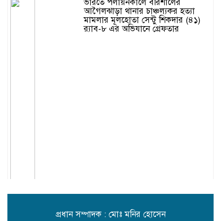
ভারতে পলায়নকালে বরিশালের
আগৈলঝাড়া থানার চাঞ্চল্যকর হত্যা
মামলার মূলহোতা সেন্টু শিকদার (৪১)
র‍্যাব-৮ এর অভিযানে গ্রেফতার
প্রধান সম্পাদক : মোঃ মনির হোসেন