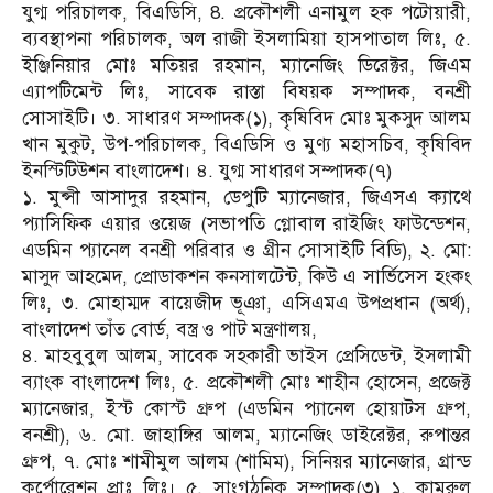
যুগ্ম পরিচালক, বিএডিসি, 8. প্রকৌশলী এনামুল হক পটোয়ারী,
ব্যবস্থাপনা পরিচালক, অল রাজী ইসলামিয়া হাসপাতাল লিঃ, ৫.
ইঞ্জিনিয়ার মোঃ মতিয়র রহমান, ম্যানেজিং ডিরেক্টর, জিএম
এ্যাপটিমেন্ট লিঃ, সাবেক রাস্তা বিষয়ক সম্পাদক, বনশ্রী
সোসাইটি। ৩. সাধারণ সম্পাদক(১), কৃষিবিদ মোঃ মুকসুদ আলম
খান মুকুট, উপ-পরিচালক, বিএডিসি ও মুণ্য মহাসচিব, কৃষিবিদ
ইনস্টিটিউশন বাংলাদেশ। ৪. যুগ্ম সাধারণ সম্পাদক(৭)
১. মুন্সী আসাদুর রহমান, ডেপুটি ম্যানেজার, জিএসএ ক্যাথে
প্যাসিফিক এয়ার ওয়েজ (সভাপতি গ্লোবাল রাইজিং ফাউন্ডেশন,
এডমিন প্যানেল বনশ্রী পরিবার ও গ্রীন সোসাইটি বিডি), ২. মো:
মাসুদ আহমেদ, প্রোডাকশন কনসালটেন্ট, কিউ এ সার্ভিসেস হংকং
লিঃ, ৩. মোহাম্মদ বায়েজীদ ভূঞা, এসিএমএ উপপ্রধান (অর্থ),
বাংলাদেশ তাঁত বোর্ড, বস্ত্র ও পাট মন্ত্রণালয়,
৪. মাহবুবুল আলম, সাবেক সহকারী ভাইস প্রেসিডেন্ট, ইসলামী
ব্যাংক বাংলাদেশ লিঃ, ৫. প্রকৌশলী মোঃ শাহীন হোসেন, প্রজেক্ট
ম্যানেজার, ইস্ট কোস্ট গ্রুপ (এডমিন প্যানেল হোয়াটস গ্রুপ,
বনশ্রী), ৬. মো. জাহাঙ্গির আলম, ম্যানেজিং ডাইরেক্টর, রুপান্তর
গ্রুপ, ৭. মোঃ শামীমুল আলম (শামিম), সিনিয়র ম্যানেজার, গ্রান্ড
কর্পোরেশন প্রাঃ লিঃ। ৫. সাংগঠনিক সম্পাদক(৩) ১. কামরুল