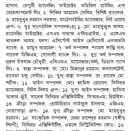
হাসান, ডেপুটি ম্যানেজিং ডাইরেক্টর, মতিঝিল হাউজিং এন্ড
ডেভেলাপমেন্ট লিঃ, ২. শিব্বির আহমেদ সেলিম, বিশিষ্ট ব্যাংকার,
৩. মাহবুবুর রহমান সরকার, মার্চেন্ডাইজিং ম্যানেজার, নিউ ওয়েভ
গ্রুপ। ৬. যুগ্ন সাংগঠনিক সম্পাদক(৩) ১. মো. মাহফুজুল আলম,
ম্যানেজিং ডাইরেক্টর, এসএম সারাফ এন্টারপ্রাইজ, ২. একেএম
খায়রুল আলম, যদস্য এসিস্টেন্ট ভাইস প্রেসিডেন্ট এনআরবি
ব্যাংক, ৩. মামুন আহমেদ। ৭. অর্থ সম্পাদক, শ্যামল কান্তি নাথ,
সাবেক ডিজিএম, সোনালী ব্যাংক লিঃ। ৮. যুগ্ন অর্থ সম্পাদক,
নুরুল ইসলাম চৌধুরী, এসিএমএ, ম্যানেজার(অর্থ), তিতাস গ্যাস
লিঃ। ৯. স্বাস্থ্য সম্পাদক, ডা. মোঃ মিজানুর রহমান, কনসালটেন্ট,
রাবেয়া চক্ষু সেন্টার। ১০. যুগ্ম স্বাস্থ্য সম্পাদক, ডা. রাসেদ মো.
শরীফ। ১১. আইন সম্পাদক, মোঃ জামিল হোসেন, সিনিয়র
ম্যানেজার, নিটল-নিলয় গ্রুপ। ১২. যুগ্য আইন সম্পাদক, হাসিনা
আকার জুঁই, সাবেক সিনিয়র এক্সিকিউটিভ, সিআরএম, রিটেইল।
১৩. ক্রীড়া সম্পাদক, রোটারিয়ান সাইফুল ইসলাম, এজিএম,
নোয়াপাড়া গ্রুপ। ১৪. যুগ্ম ক্রীড়া সম্পাদক, মো. মাহবুবুর
রহমান। ১৫. সাংস্কৃতিক সম্পাদক, রেজা রাশেদুর রহমান (সঙ্গীত
শিল্পী), সিনিয়র এক্সিকিউটিভ, এমকে ডিস্ট্রিবিউশন কোঃ। ১৬.