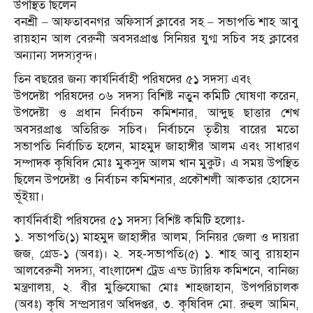
উপস্থিত ছিলেন
বনশ্রী – আফতাবনগর অফিসার্স ক্লাবের সহ – সভাপতি শাহ আবু
রায়হান আল বেরুনী অবসরপ্রাপ্ত সিনিয়র যুগ্ম সচিব সহ ক্লাবের
অন্যান্য সদস্যবৃন্দ।
তিন বছরের জন্য কার্যনির্বাহী পরিষদের ৫১ সদস্য এবং
উপদেষ্টা পরিষদের ০৬ সদস্য বিশিষ্ট নতুন কমিটি ঘোষণা করেন,
উপদেষ্টা ও প্রধান নির্বাচন কমিশনার, আব্দুছ ছাত্তার শেখ
অবসরপ্রাপ্ত অতিরিক্ত সচিব। নির্বাচনে তৃতীয় বারের মতো
সভাপতি নির্বাচিত হলেন, মাহমুদ জাহাঙ্গীর আলম এবং সাধারণ
সম্পাদক কৃষিবিদ মোঃ মুকসুদ আলম খান মুকুট। এ সময় উপস্থিত
ছিলেন উপদেষ্টা ও নির্বাচন কমিশনার, প্রকৌশলী আকতার হোসেন
ভূঁইয়া।
কার্যনির্বাহী পরিষদের ৫১ সদস্য বিশিষ্ট কমিটি হলোঃ-
১. সভাপতি(১) মাহমুদ জাহাঙ্গীর আলম, সিনিয়র জেলা ও দায়রা
জজ, গ্রেড-১ (অবঃ)। ২. সহ-সভাপতি(৫) ১. শাহ আবু রায়হান
আলবেরুনী সদস্য, বাংলাদেশ ট্রেড এন্ড ট্যারিফ কমিশনে, বানিজ্য
মন্ত্রণালয়, ২. বীর মুক্তিযোদ্ধা মোঃ শাহজাহান, উপপরিচালক
(অবঃ) কৃষি সম্প্রসারণ অধিদপ্তর, ৩. কৃষিবিদ মো. রুহুল আমিন,