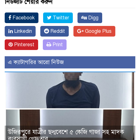
নিউজটি শেয়ার করুন
Facebook
Twitter
Digg
Linkedin
Reddit
Google Plus
Pinterest
Print
এ ক্যাটাগরির আরো নিউজ
উজিরপুরে যাত্রীর ছদ্মবেশে ৫ কেজি গাজা সহ মাদক
ব্যবসায়ী গ্রেফতার