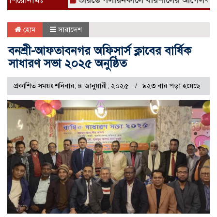
শিরোনামঃ
ভারতে পলায়নকালে বরিশালের আগৈলঝাড়া থানার চা
হোম
সারাদেশ
বনশ্রী-আফতাবনগর অফিসার্স ক্লাবের বার্ষিক
সাধারণ সভা ২০২৫ অনুষ্ঠিত
প্রকাশিত সময়ঃ শনিবার, ৪ জানুয়ারী, ২০২৫
৯২৩ বার পড়া হয়েছে