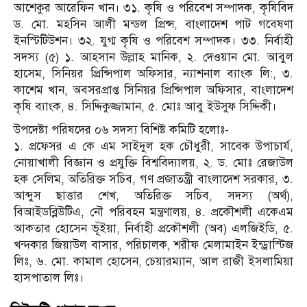
আশেকুর আরেফিন খান। ৩১. কৃষি ও পরিবেশ সম্পাদক, কৃষিবিদ
ড. মো. মহসিন আলী মন্ডল প্রিন্স, বাংলাদেশ পাট গবেষণা
ইনস্টিটিউশন। ৩২. যুগ্ম কৃষি ও পরিবেশ সম্পাদক। ৩৩. নির্বাহী
সদস্য (৫) ১. আহসান উল্লাহ মানিক, ২. দেওয়ান মো. আবুল
হাসেম, সিনিয়র প্রিন্সিপাল অফিসার, ন্যাশনাল ব্যাংক লি:, ৩.
কাশেম খান, অবসরপ্রাপ্ত সিনিয়র প্রিন্সিপাল অফিসার, বাংলাদেশ
কৃষি ব্যাংক, ৪. সিদ্দিকুজ্জামান, ৫. মোঃ আবু ইউসুফ সিদ্দিকী।
উপদেষ্টা পরিষদের ০৬ সদস্য বিশিষ্ট কমিটি হলোঃ-
১. প্রফেসর এ কে এম সাইদুল হক চৌধুরী, সাবেক উপাচার্য,
নোয়াখালী বিজ্ঞান ও প্রযুক্তি বিশ্ববিদ্যালয়, ২. ড. মোঃ রেজাউল
হক সেলিম, অতিরিক্ত সচিব, গণ প্রজাতন্ত্রী বাংলাদেশ সরকার, ৩.
আব্দুস ছাত্তার শেখ, অতিরিক্ত সচিব, সদস্য (অর্থ),
বিআইডব্লিউটিএ, নৌ পরিবহন মন্ত্রণালয়, ৪. প্রকৌশলী একেএম
আকতার হোসেন ভূঁইয়া, নির্বাহী প্রকৌশলী (অব) এলজিইডি, ৫.
খন্দকার জিয়াউল বাসার, পরিচালক, শরীফ মেলামাইন ইন্ড্রাস্টিজ
লিঃ, ৬. মো. কামাল হোসেন, চেয়ারম্যান, আল রাজী ইসলামিয়া
হাসপাতাল লিঃ।