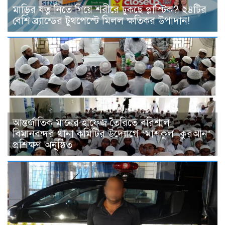
মাড়ির যত্ন নিতে গিয়ে শরীরে ঢুকছে প্লাস্টিক? ২৪টির
বেশি ব্র্যান্ডের টুথপেস্টে মিলল ক্ষতিকর উপাদান!
​আন্তর্জাতিক মানের হাফেজ তৈরিতে বরিশাল
বিমানবন্দর থানা কমিটির উদ্যোগে ‘মাশকুল কুরআন’
প্রশিক্ষণ অনুষ্ঠিত