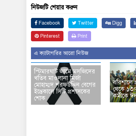
নিউজটি শেয়ার করুন
Facebook
Twitter
Digg
Pinterest
Print
এ ক্যাটাগরির আরো নিউজ
স্টিমারঘাট জামে মসজিদের
খতিব মাওলানা মির্জা
বরিশালে প্র
মোহাম্মদ শরফউদ্দিন বেগের
থেকে ১৩৭
ইন্তেকালে সিটি প্রশাসকের
কর্মীকে 
শোক