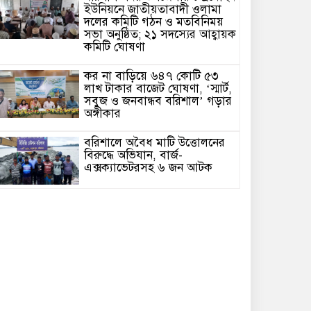
ইউনিয়নে জাতীয়তাবাদী ওলামা
দলের কমিটি গঠন ও মতবিনিময়
সভা অনুষ্ঠিত; ২১ সদস্যের আহ্বায়ক
কমিটি ঘোষণা
কর না বাড়িয়ে ৬৪৭ কোটি ৫৩
লাখ টাকার বাজেট ঘোষণা, ‘স্মার্ট,
সবুজ ও জনবান্ধব বরিশাল’ গড়ার
অঙ্গীকার
বরিশালে অবৈধ মাটি উত্তোলনের
বিরুদ্ধে অভিযান, বার্জ-
এক্সক্যাভেটরসহ ৬ জন আটক
জনগণের ওপর ক্ষমতা
প্রদর্শনকারীরা ব্যক্তিরা দলের শত্রু:
তথ্যমন্ত্রী জহির উদ্দিন স্বপন
মাদক, সাইবার ক্রাইম ও কিশোর
গ্যাং মুক্ত সমাজ গঠনে পিরোজপুরে
র‍্যাব-৮-এর ‘টাউন হল মিটিং’
অনুষ্ঠিত